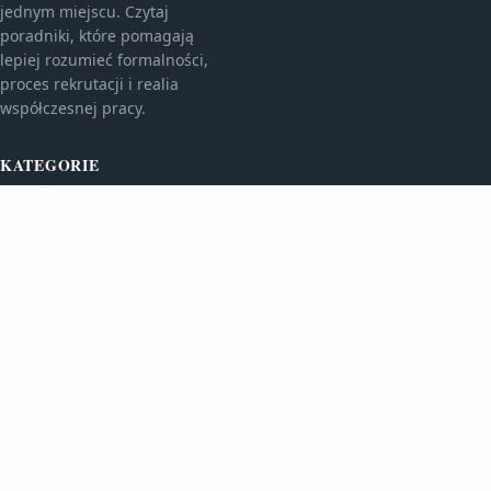
jednym miejscu. Czytaj
poradniki, które pomagają
lepiej rozumieć formalności,
proces rekrutacji i realia
współczesnej pracy.
KATEGORIE
Bez kategorii
TEMATY
Oferty Pracy
WIĘCEJ
Rynek Hr