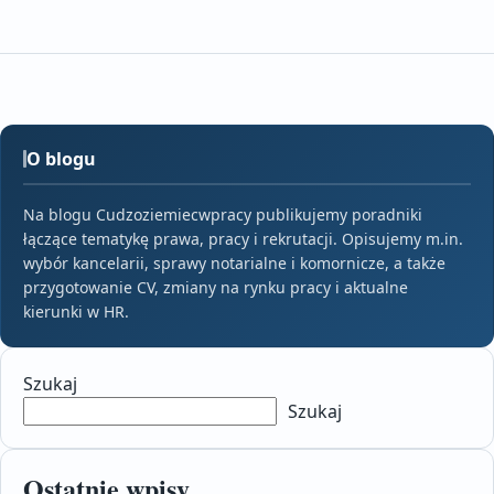
O blogu
Na blogu Cudzoziemiecwpracy publikujemy poradniki
łączące tematykę prawa, pracy i rekrutacji. Opisujemy m.in.
wybór kancelarii, sprawy notarialne i komornicze, a także
przygotowanie CV, zmiany na rynku pracy i aktualne
kierunki w HR.
Szukaj
Szukaj
Ostatnie wpisy