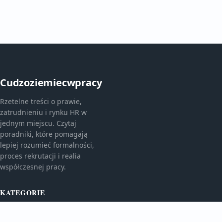
Cudzoziemiecwpracy
Rzetelne treści o prawie,
zatrudnieniu i rynku HR w
jednym miejscu. Czytaj
poradniki, które pomagają
lepiej rozumieć formalności,
proces rekrutacji i realia
współczesnej pracy.
KATEGORIE
Bez kategorii