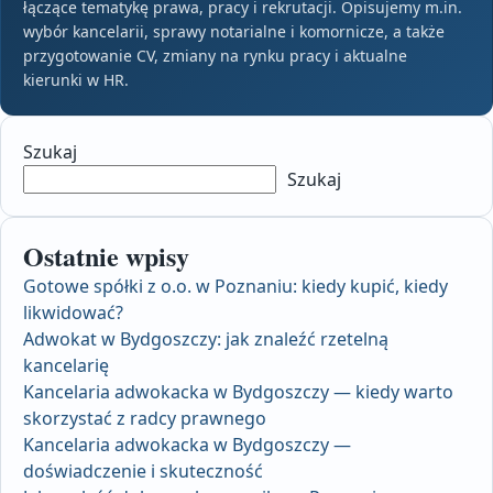
łączące tematykę prawa, pracy i rekrutacji. Opisujemy m.in.
wybór kancelarii, sprawy notarialne i komornicze, a także
przygotowanie CV, zmiany na rynku pracy i aktualne
kierunki w HR.
Szukaj
Szukaj
Ostatnie wpisy
Gotowe spółki z o.o. w Poznaniu: kiedy kupić, kiedy
likwidować?
Adwokat w Bydgoszczy: jak znaleźć rzetelną
kancelarię
Kancelaria adwokacka w Bydgoszczy — kiedy warto
skorzystać z radcy prawnego
Kancelaria adwokacka w Bydgoszczy —
doświadczenie i skuteczność