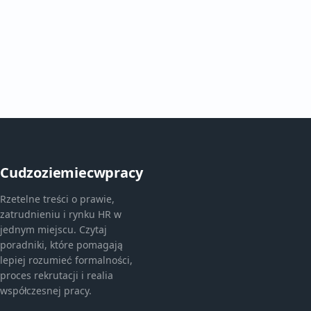
Cudzoziemiecwpracy
Rzetelne treści o prawie,
zatrudnieniu i rynku HR w
jednym miejscu. Czytaj
poradniki, które pomagają
lepiej rozumieć formalności,
proces rekrutacji i realia
współczesnej pracy.