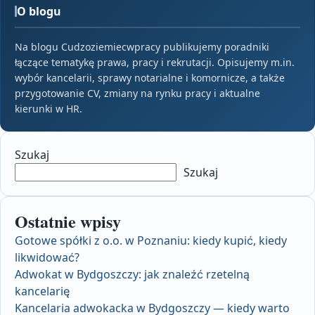
O blogu
Na blogu Cudzoziemiecwpracy publikujemy poradniki
łączące tematykę prawa, pracy i rekrutacji. Opisujemy m.in.
wybór kancelarii, sprawy notarialne i komornicze, a także
przygotowanie CV, zmiany na rynku pracy i aktualne
kierunki w HR.
Szukaj
Szukaj
Ostatnie wpisy
Gotowe spółki z o.o. w Poznaniu: kiedy kupić, kiedy
likwidować?
Adwokat w Bydgoszczy: jak znaleźć rzetelną
kancelarię
Kancelaria adwokacka w Bydgoszczy — kiedy warto