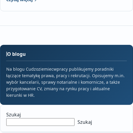
O blogu
Na blogu Cudzoziemiecwpracy publikujemy poradniki
łączące tematykę prawa, pracy i rekrutacji. Opisujemy m.in.
wybór kancelarii, sprawy notarialne i komornicze, a także
przygotowanie CV, zmiany na rynku pracy i aktualne
kierunki w HR.
Szukaj
Szukaj