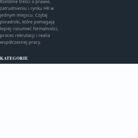
Rzetelne treści o prawie,
zatrudnieniu i rynku HR w
jednym miejscu. Czytaj
poradniki, które pomagają
lepiej rozumieć formalności,
proces rekrutacji i realia
współczesnej pracy.
KATEGORIE
Bez kategorii
TEMATY
Oferty Pracy
WIĘCEJ
Rynek Hr