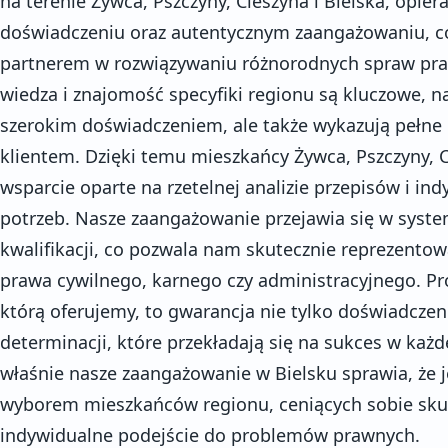
na terenie Żywca, Pszczyny, Cieszyna i Bielska, opie
doświadczeniu oraz autentycznym zaangażowaniu, c
partnerem w rozwiązywaniu różnorodnych spraw praw
wiedza i znajomość specyfiki regionu są kluczowe, n
szerokim doświadczeniem, ale także wykazują pełne
klientem. Dzięki temu mieszkańcy Żywca, Pszczyny, C
wsparcie oparte na rzetelnej analizie przepisów i in
potrzeb. Nasze zaangażowanie przejawia się w sys
kwalifikacji, co pozwala nam skutecznie reprezentow
prawa cywilnego, karnego czy administracyjnego. P
którą oferujemy, to gwarancja nie tylko doświadczenia
determinacji, które przekładają się na sukces w każ
właśnie nasze zaangażowanie w Bielsku sprawia, że
wyborem mieszkańców regionu, ceniących sobie skut
indywidualne podejście do problemów prawnych.