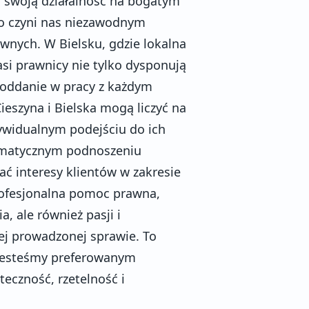
ra swoją działalność na bogatym
o czyni nas niezawodnym
nych. W Bielsku, gdzie lokalna
asi prawnicy nie tylko dysponują
 oddanie w pracy z każdym
ieszyna i Bielska mogą liczyć na
dywidualnym podejściu do ich
tematycznym podnoszeniu
ać interesy klientów w zakresie
rofesjonalna pomoc prawna,
, ale również pasji i
dej prowadzonej sprawie. To
 jesteśmy preferowanym
eczność, rzetelność i