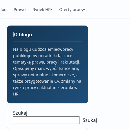
Blog
Prawo
Rynek HR
Oferty pracy
O blogu
Na blogu Cudzoziemiecwpracy
publikujemy poradniki łączące
tematykę prawa, pracy i rekrutacji.
Opisujemy m.in. wybór kancelarii,
sprawy notarialne i komornicze, a
także przygotowanie CV, zmiany na
rynku pracy i aktualne kierunki w
HR.
Szukaj
Szukaj