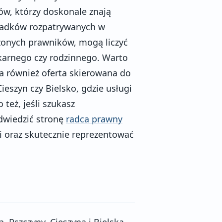
ów, którzy doskonale znają
padków rozpatrywanych w
zonych prawników, mogą liczyć
karnego czy rodzinnego. Warto
da również oferta skierowana do
ieszyn czy Bielsko, gdzie usługi
też, jeśli szukasz
dwiedzić stronę
radca prawny
i oraz skutecznie reprezentować
Pszczyny, Cieszyna i Bielska