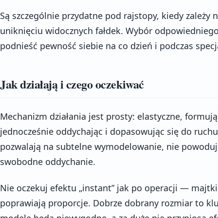
Są szczególnie przydatne pod rajstopy, kiedy zależy 
uniknięciu widocznych fałdek. Wybór odpowiedniego
podnieść pewność siebie na co dzień i podczas specja
Jak działają i czego oczekiwać
Mechanizm działania jest prosty: elastyczne, formuj
jednocześnie oddychając i dopasowując się do ruchu 
pozwalają na subtelne wymodelowanie, nie powoduj
swobodne oddychanie.
Nie oczekuj efektu „instant” jak po operacji — majtki
poprawiają proporcje. Dobrze dobrany rozmiar to klu
modele będą niewygodne, a za duże nie przyniosą ef