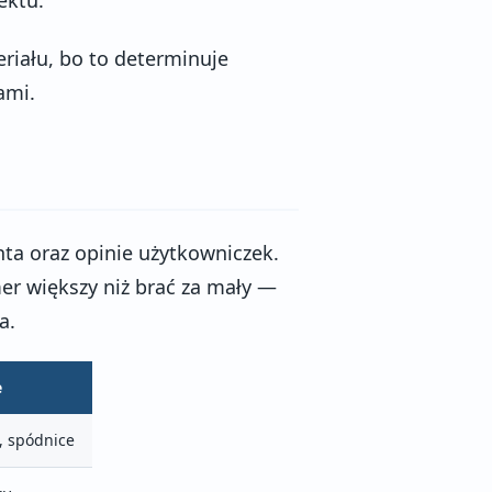
riału, bo to determinuje
ami.
ta oraz opinie użytkowniczek.
mer większy niż brać za mały —
a.
e
, spódnice