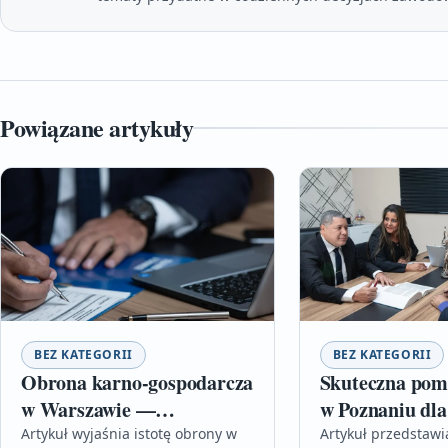
Powiązane artykuły
BEZ KATEGORII
BEZ KATEGORII
Obrona karno-gospodarcza
Skuteczna pom
w Warszawie —
w Poznaniu dla
pełnomocnictwo procesowe
konsumentów i
Artykuł wyjaśnia istotę obrony w
Artykuł przedstaw