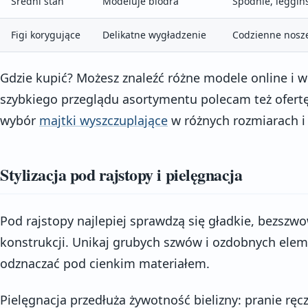
Średni stan
Modeluje biodra
Spodnie, leggin
Figi korygujące
Delikatne wygładzenie
Codzienne nosz
Gdzie kupić? Możesz znaleźć różne modele online i w
szybkiego przeglądu asortymentu polecam też ofertę
wybór
majtki wyszczuplające
w różnych rozmiarach i
Stylizacja pod rajstopy i pielęgnacja
Pod rajstopy najlepiej sprawdzą się gładkie, bezszw
konstrukcji. Unikaj grubych szwów i ozdobnych ele
odznaczać pod cienkim materiałem.
Pielęgnacja przedłuża żywotność bielizny: pranie ręc