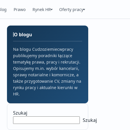
Blog
Prawo
Rynek HR
Oferty pracy
O blogu
Na blogu Cudzoziemiecwpracy
publikujemy poradniki łączące
tematykę prawa, pracy i rekrutacji.
Opisujemy m.in. wybór kancelarii,
sprawy notarialne i komornicze, a
także przygotowanie CV, zmiany na
rynku pracy i aktualne kierunki w
HR.
Szukaj
Szukaj