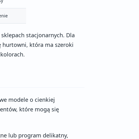
sy
enie
 sklepach stacjonarnych. Dla
 hurtowni, która ma szeroki
 kolorach.
owe modele o cienkiej
mentów, które mogą się
zne lub program delikatny,