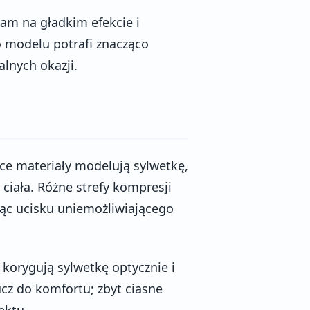
nam na gładkim efekcie i
 modelu potrafi znacząco
lnych okazji.
ące materiały modelują sylwetkę,
ciała. Różne strefy kompresji
ąc ucisku uniemożliwiającego
 korygują sylwetkę optycznie i
cz do komfortu; zbyt ciasne
ektu.