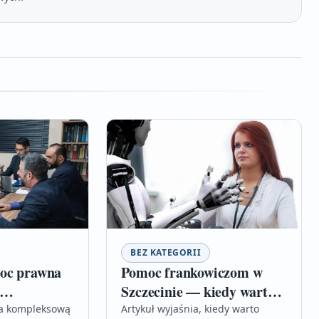
BEZ KATEGORII
oc prawna
Pomoc frankowiczom w
Szczecinie — kiedy warto
 spraw
zgłosić się do adwokata
ia kompleksową
Artykuł wyjaśnia, kiedy warto