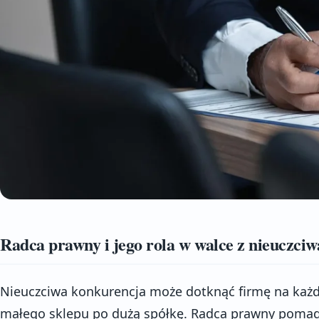
Radca prawny i jego rola w walce z nieuczci
Nieuczciwa konkurencja może dotknąć firmę na każd
małego sklepu po dużą spółkę. Radca prawny pomag