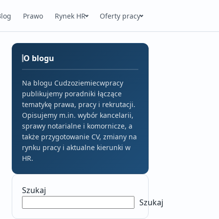
Blog
Prawo
Rynek HR
Oferty pracy
O blogu
Na blogu Cudzoziemiecwpracy
publikujemy poradniki łączące
tematykę prawa, pracy i rekrutacji.
Opisujemy m.in. wybór kancelarii,
sprawy notarialne i komornicze, a
także przygotowanie CV, zmiany na
rynku pracy i aktualne kierunki w
HR.
Szukaj
Szukaj