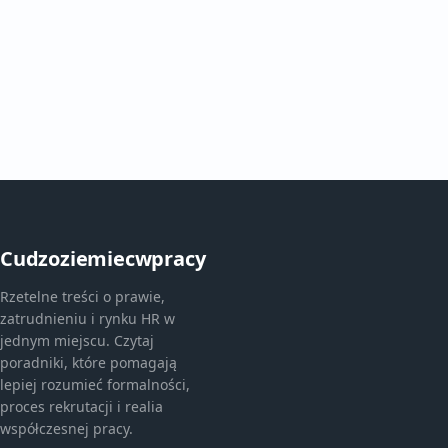
Cudzoziemiecwpracy
Rzetelne treści o prawie,
zatrudnieniu i rynku HR w
jednym miejscu. Czytaj
poradniki, które pomagają
lepiej rozumieć formalności,
proces rekrutacji i realia
współczesnej pracy.