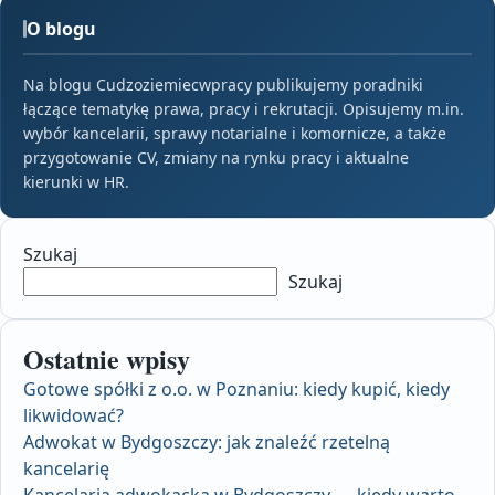
O blogu
Na blogu Cudzoziemiecwpracy publikujemy poradniki
łączące tematykę prawa, pracy i rekrutacji. Opisujemy m.in.
wybór kancelarii, sprawy notarialne i komornicze, a także
przygotowanie CV, zmiany na rynku pracy i aktualne
kierunki w HR.
Szukaj
Szukaj
Ostatnie wpisy
Gotowe spółki z o.o. w Poznaniu: kiedy kupić, kiedy
likwidować?
Adwokat w Bydgoszczy: jak znaleźć rzetelną
kancelarię
Kancelaria adwokacka w Bydgoszczy — kiedy warto