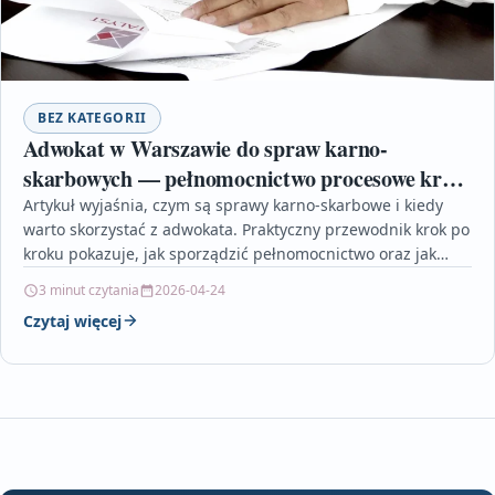
BEZ KATEGORII
Adwokat w Warszawie do spraw karno-
skarbowych — pełnomocnictwo procesowe krok
po kroku
Artykuł wyjaśnia, czym są sprawy karno-skarbowe i kiedy
warto skorzystać z adwokata. Praktyczny przewodnik krok po
kroku pokazuje, jak sporządzić pełnomocnictwo oraz jak
unikać…
3 minut czytania
2026-04-24
Czytaj więcej