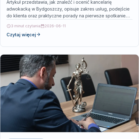
Artykuł przedstawia, jak znaleźć i ocenić kancelarię
adwokacką w Bydgoszczy, opisuje zakres usług, podejście
do klienta oraz praktyczne porady na pierwsze spotkanie.
Przeczytaj, by…
3 minut czytania
2026-06-11
Czytaj więcej