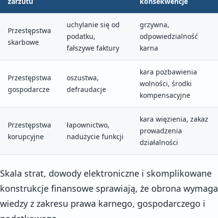
zarzutu
konsekwencje
uchylanie się od
grzywna,
Przestępstwa
podatku,
odpowiedzialność
skarbowe
fałszywe faktury
karna
kara pozbawienia
Przestępstwa
oszustwa,
wolności, środki
gospodarcze
defraudacje
kompensacyjne
kara więzienia, zakaz
Przestępstwa
łapownictwo,
prowadzenia
korupcyjne
nadużycie funkcji
działalności
Skala strat, dowody elektroniczne i skomplikowane
konstrukcje finansowe sprawiają, że obrona wymaga
wiedzy z zakresu prawa karnego, gospodarczego i