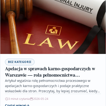
BEZ KATEGORII
Apelacja w sprawach karno‑gospodarczych w
Warszawie — rola pełnomocnictwa
procesowego
Artykuł wyjaśnia rolę pełnomocnictwa procesowego w
apelacjach karno‑gospodarczych i podaje praktyczne
wskazówki dla stron. Przeczytaj, by lepiej zrozumieć, kiedy
warto zatrudnić profesjonalnego pełnomocnika i…
3 minut czytania
2026-05-24
Czytaj więcej