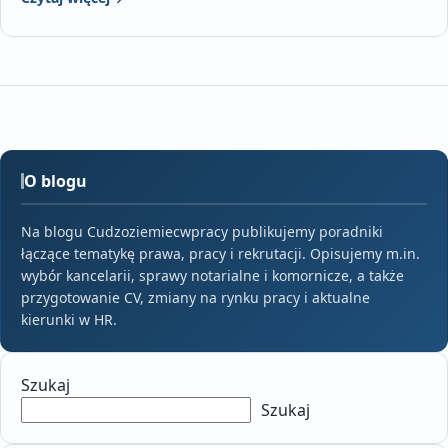
O blogu
Na blogu Cudzoziemiecwpracy publikujemy poradniki
łączące tematykę prawa, pracy i rekrutacji. Opisujemy m.in.
wybór kancelarii, sprawy notarialne i komornicze, a także
przygotowanie CV, zmiany na rynku pracy i aktualne
kierunki w HR.
Szukaj
Szukaj