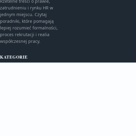
Rzetelne treści o prawie,
zatrudnieniu i rynku HR w
jednym miejscu. Czytaj
poradniki, które pomagają
lepiej rozumieć formalności,
proces rekrutacji i realia
współczesnej pracy.
KATEGORIE
Bez kategorii
TEMATY
Oferty Pracy
WIĘCEJ
Rynek Hr