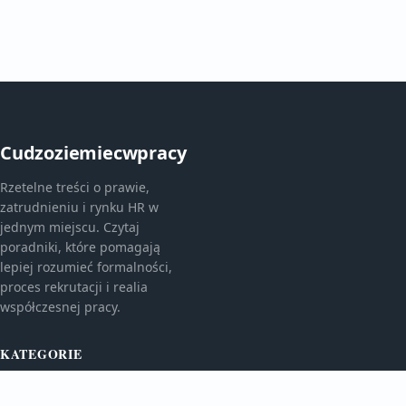
Cudzoziemiecwpracy
Rzetelne treści o prawie,
zatrudnieniu i rynku HR w
jednym miejscu. Czytaj
poradniki, które pomagają
lepiej rozumieć formalności,
proces rekrutacji i realia
współczesnej pracy.
KATEGORIE
Bez kategorii