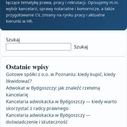
łączące tematykę prawa, pracy i rekrutacji. Opisujemy m.in.
wybór kancelarii, sprawy notarialne i komornicze, a także
przygotowanie CV, zmiany na rynku pracy i aktualne
kierunki w HR.
Szukaj
Szukaj
Ostatnie wpisy
Gotowe spółki z o.o. w Poznaniu: kiedy kupić, kiedy
likwidować?
Adwokat w Bydgoszczy: jak znaleźć rzetelną
kancelarię
Kancelaria adwokacka w Bydgoszczy — kiedy warto
skorzystać z radcy prawnego
Kancelaria adwokacka w Bydgoszczy —
doświadczenie i skuteczność