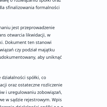
la sfinalizowania formalności
znaniu jest przeprowadzenie
ns otwarcia likwidacji, w
ki. Dokument ten stanowi
owiązań czy podział majątku
 udokumentowany, aby uniknąć
działalności spółki, co
cji oraz ostateczne rozliczenie
ków i uregulowaniu zobowiązań,
we w sądzie rejestrowym. Wpis
zenie działalności spółki z o.o.