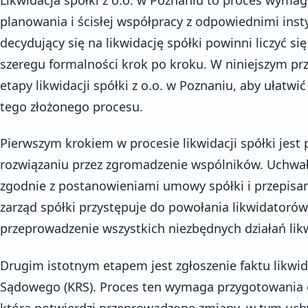
planowania i ścisłej współpracy z odpowiednimi inst
decydujący się na likwidację spółki powinni liczyć si
szeregu formalności krok po kroku. W niniejszym p
etapy likwidacji spółki z o.o. w Poznaniu, aby ułatw
tego złożonego procesu.
Pierwszym krokiem w procesie likwidacji spółki jest 
rozwiązaniu przez zgromadzenie wspólników. Uchwał
zgodnie z postanowieniami umowy spółki i przepisam
zarząd spółki przystępuje do powołania likwidatorów
przeprowadzenie wszystkich niezbędnych działań lik
Drugim istotnym etapem jest zgłoszenie faktu likwid
Sądowego (KRS). Proces ten wymaga przygotowania 
która potwierdzi przeprowadzone zmiany, w tym uchw