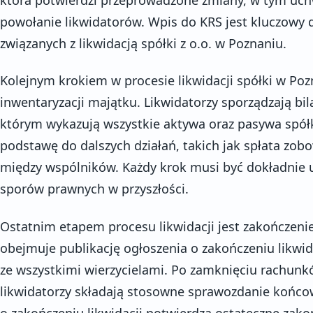
powołanie likwidatorów. Wpis do KRS jest kluczowy d
związanych z likwidacją spółki z o.o. w Poznaniu.
Kolejnym krokiem w procesie likwidacji spółki w Po
inwentaryzacji majątku. Likwidatorzy sporządzają bila
którym wykazują wszystkie aktywa oraz pasywa spół
podstawę do dalszych działań, takich jak spłata zob
między wspólników. Każdy krok musi być dokładnie
sporów prawnych w przyszłości.
Ostatnim etapem procesu likwidacji jest zakończenie 
obejmuje publikację ogłoszenia o zakończeniu likwida
ze wszystkimi wierzycielami. Po zamknięciu rachun
likwidatorzy składają stosowne sprawozdanie końco
o zakończeniu likwidacji potwierdza ostateczne zakońc