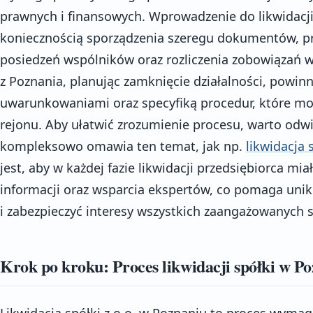
prawnych i finansowych. Wprowadzenie do likwidacji s
koniecznością sporządzenia szeregu dokumentów, p
posiedzeń wspólników oraz rozliczenia zobowiązań wo
z Poznania, planując zamknięcie działalności, powinn
uwarunkowaniami oraz specyfiką procedur, które mog
rejonu. Aby ułatwić zrozumienie procesu, warto odwi
kompleksowo omawia ten temat, jak np.
likwidacja 
jest, aby w każdej fazie likwidacji przedsiębiorca mia
informacji oraz wsparcia ekspertów, co pomaga unik
i zabezpieczyć interesy wszystkich zaangażowanych s
Krok po kroku: Proces likwidacji spółki w P
Likwidacja spółki z o.o. w Poznaniu to proces wyma