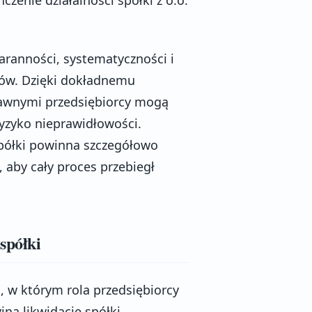
taranności, systematyczności i
sów. Dzięki dokładnemu
rawnymi przedsiębiorcy mogą
ryzyko nieprawidłowości.
spółki powinna szczegółowo
aby cały proces przebiegł
spółki
s, w którym rola przedsiębiorcy
ną likwidację spółki,