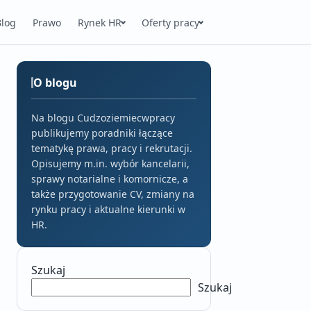
Blog
Prawo
Rynek HR
Oferty pracy
O blogu
Na blogu Cudzoziemiecwpracy
publikujemy poradniki łączące
tematykę prawa, pracy i rekrutacji.
Opisujemy m.in. wybór kancelarii,
sprawy notarialne i komornicze, a
także przygotowanie CV, zmiany na
rynku pracy i aktualne kierunki w
HR.
Szukaj
Szukaj