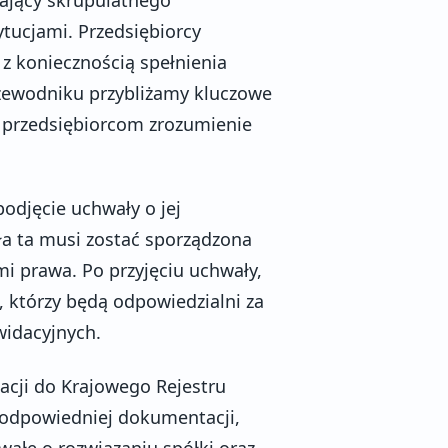
ytucjami. Przedsiębiorcy
ę z koniecznością spełnienia
rzewodniku przybliżamy kluczowe
ić przedsiębiorcom zrozumienie
podjęcie uchwały o jej
a ta musi zostać sporządzona
i prawa. Po przyjęciu uchwały,
, którzy będą odpowiedzialni za
widacyjnych.
acji do Krajowego Rejestru
odpowiedniej dokumentacji,
ałę o rozwiązaniu spółki oraz