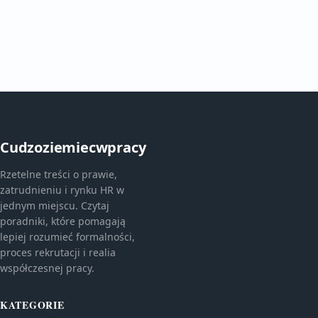
Cudzoziemiecwpracy
Rzetelne treści o prawie,
zatrudnieniu i rynku HR w
jednym miejscu. Czytaj
poradniki, które pomagają
lepiej rozumieć formalności,
proces rekrutacji i realia
współczesnej pracy.
KATEGORIE