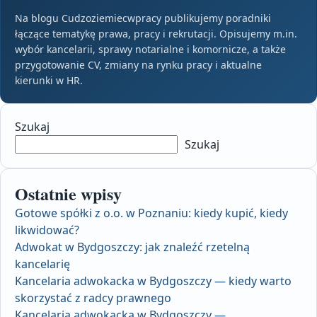
Na blogu Cudzoziemiecwpracy publikujemy poradniki
łączące tematykę prawa, pracy i rekrutacji. Opisujemy m.in.
wybór kancelarii, sprawy notarialne i komornicze, a także
przygotowanie CV, zmiany na rynku pracy i aktualne
kierunki w HR.
Szukaj
Szukaj
Ostatnie wpisy
Gotowe spółki z o.o. w Poznaniu: kiedy kupić, kiedy
likwidować?
Adwokat w Bydgoszczy: jak znaleźć rzetelną
kancelarię
Kancelaria adwokacka w Bydgoszczy — kiedy warto
skorzystać z radcy prawnego
Kancelaria adwokacka w Bydgoszczy —