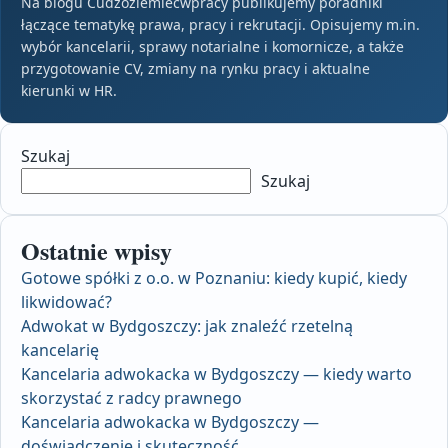
Na blogu Cudzoziemiecwpracy publikujemy poradniki
łączące tematykę prawa, pracy i rekrutacji. Opisujemy m.in.
wybór kancelarii, sprawy notarialne i komornicze, a także
przygotowanie CV, zmiany na rynku pracy i aktualne
kierunki w HR.
Szukaj
Szukaj
Ostatnie wpisy
Gotowe spółki z o.o. w Poznaniu: kiedy kupić, kiedy
likwidować?
Adwokat w Bydgoszczy: jak znaleźć rzetelną
kancelarię
Kancelaria adwokacka w Bydgoszczy — kiedy warto
skorzystać z radcy prawnego
Kancelaria adwokacka w Bydgoszczy —
doświadczenie i skuteczność