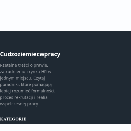
Cudzoziemiecwpracy
Rzetelne treści o prawie,
zatrudnieniu i rynku HR w
jednym miejscu. Czytaj
poradniki, które pomagają
lepiej rozumieć formalności,
proces rekrutacji i realia
współczesnej pracy.
KATEGORIE
Bez kategorii