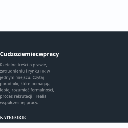
Cudzoziemiecwpracy
Rzetelne treści o prawie,
zatrudnieniu i rynku HR w
jednym miejscu. Czytaj
poradniki, które pomagają
lepiej rozumieć formalności,
proces rekrutacji i realia
współczesnej pracy.
KATEGORIE
Bez kategorii