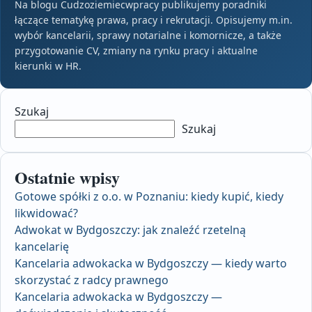
Na blogu Cudzoziemiecwpracy publikujemy poradniki
łączące tematykę prawa, pracy i rekrutacji. Opisujemy m.in.
wybór kancelarii, sprawy notarialne i komornicze, a także
przygotowanie CV, zmiany na rynku pracy i aktualne
kierunki w HR.
Szukaj
Szukaj
Ostatnie wpisy
Gotowe spółki z o.o. w Poznaniu: kiedy kupić, kiedy
likwidować?
Adwokat w Bydgoszczy: jak znaleźć rzetelną
kancelarię
Kancelaria adwokacka w Bydgoszczy — kiedy warto
skorzystać z radcy prawnego
Kancelaria adwokacka w Bydgoszczy —