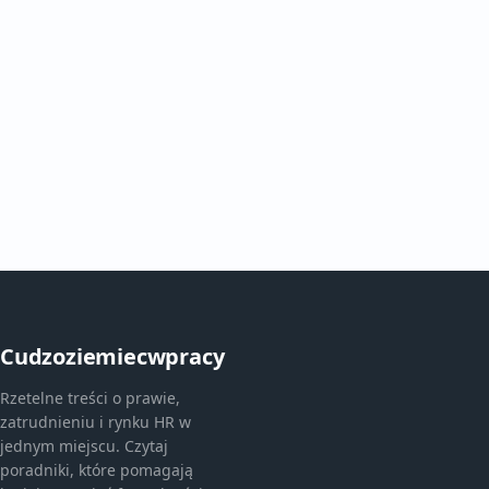
Cudzoziemiecwpracy
Rzetelne treści o prawie,
zatrudnieniu i rynku HR w
jednym miejscu. Czytaj
poradniki, które pomagają