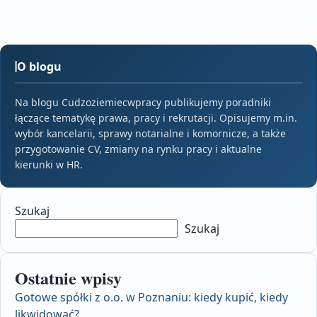
O blogu
Na blogu Cudzoziemiecwpracy publikujemy poradniki
łączące tematykę prawa, pracy i rekrutacji. Opisujemy m.in.
wybór kancelarii, sprawy notarialne i komornicze, a także
przygotowanie CV, zmiany na rynku pracy i aktualne
kierunki w HR.
Szukaj
Szukaj
Ostatnie wpisy
Gotowe spółki z o.o. w Poznaniu: kiedy kupić, kiedy
likwidować?